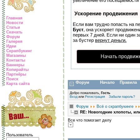
увеличение его посещаемости 
Ускорение продвижения
Главная
Новости
Если вам трудно попасть на п
Статьи
Буст
, она ускоряет продвижен
Скачать
первых 7 дней. Если ни один з
Форум
за бустер
вернут деньги.
Галерея
Идеи
Скрапбукинг
Магазины
Начать продвиж
Контакты
Баннеры
Копирайты
Партнёры
Поиск
Форум
Начало
Правила
Карта сайта
Добро пожаловать,
Гость
Вход
или
Регистрация
Забыли пароль?
Форум
Всё о скрапбукинге
RE: Новогодние хлопоты, ил
Все что помогает делу
Пользователь