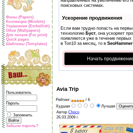
направленных на увеличение его 
поисковых системах.
Фоны (Papers)
Ускорение продвижения
Коллекции (Minikits)
Украшения (Embellish)
Если вам трудно попасть на первы
Обои (Wallpapers)
технологию
Буст
, она ускоряет пр
Для печати (For print)
появляются уже в течение первых 7
Quick pages
в Топ10 за месяц, то в
SeoHammer
Шаблоны (Templates)
Начать продвижение
Avia Trip
Пользователь
Рейтинг:
/ 6
Пароль
Худшая
Лучшая
Автор
Choco
Запомнить
26.03.2009 г.
Забыли пароль?