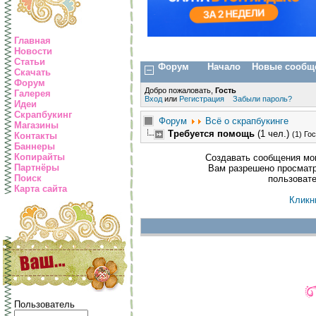
Главная
Новости
Статьи
Форум
Начало
Новые сообщ
Скачать
Форум
Добро пожаловать,
Гость
Галерея
Вход
или
Регистрация
Забыли пароль?
Идеи
Скрапбукинг
Форум
Всё о скрапбукинге
Магазины
Требуется помощь
(1 чел.)
(1) Го
Контакты
Баннеры
Копирайты
Создавать сообщения мог
Партнёры
Вам разрешено просматр
Поиск
пользоват
Карта сайта
Кликн
Пользователь