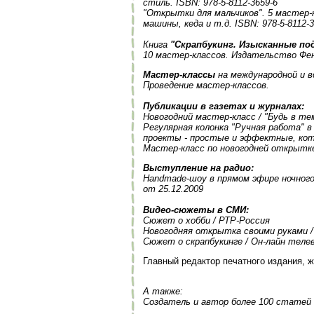
стиль.
ISBN: 978-5-8112-3659-6
"Открытки для мальчиков". 5 мастер-
машины, кеда и т.д.
ISBN: 978-5-8112-
Книга
"Скрапбукинг. Изысканные по
10 мастер-классов. Издательство Фени
Мастер-классы
на международной и в
Проведение мастер-классов.
Публикации в газетах и журналах:
Новогодний мастер-класс / "Будь в те
Регулярная колонка "Ручная работа" в
проекты - простые и эффектные, кот
Мастер-класс по новогодней открытке 
Выступление на радио:
Handmade-шоу в прямом эфире ночного
от 25.12.2009
Видео-сюжеты в СМИ:
Сюжет о хобби / РТР-Россия
Новогодняя открытка своими руками 
Сюжет о скрапбукинге / Он-лайн теле
Главный редактор печатного издания, ж
А также:
Создатель и автор более 100 статей 