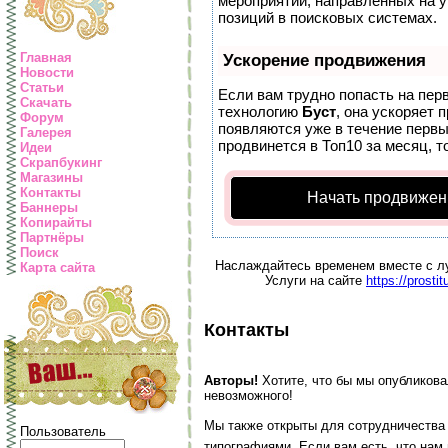
мероприятий, направленных на у
позиций в поисковых системах.
Главная
Ускорение продвижения
Новости
Статьи
Если вам трудно попасть на пер
Скачать
технологию
Буст
, она ускоряет 
Форум
появляются уже в течение первых
Галерея
продвинется в Топ10 за месяц, т
Идеи
Скрапбукинг
Магазины
Контакты
Начать продвижен
Баннеры
Копирайты
Партнёры
Поиск
Наслаждайтесь временем вместе с 
Карта сайта
Услуги на сайте
https://prosti
Контакты
Авторы!
Хотите, что бы мы опубликова
невозможного!
Мы также открыты для сотрудничества 
Пользователь
типографиями. Если вам есть, что нам