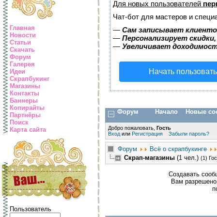
Для новых пользователей
пер
Чат-бот для мастеров и специ
Главная
—
Сам записывает клиентов
Новости
—
Персонализирует скидки,
Статьи
—
Увеличивает доходимост
Скачать
Форум
Галерея
Начать пользоват
Идеи
Скрапбукинг
Магазины
Контакты
Баннеры
Копирайты
Форум
Начало
Новые со
Партнёры
Поиск
Добро пожаловать,
Гость
Карта сайта
Вход
или
Регистрация
Забыли пароль?
Форум
Всё о скрапбукинге
Скрап-магазины
(1 чел.)
(1) Го
Создавать сооб
Вам разрешено 
п
Пользователь