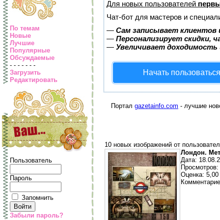
Для новых пользователей
первы
Чат-бот для мастеров и специал
По темам
—
Сам записывает клиентов 
Новые
—
Персонализирует скидки, ч
Лучшие
—
Увеличивает доходимость 
Популярные
Обсуждаемые
- - - - - - -
Начать пользоватьс
Загрузить
Редактировать
Портал
gazetainfo.com
- лучшие нов
10 новых изображений от пользовател
Лондон. Мет
Дата: 18.08.
Пользователь
Просмотров:
Оценка: 5,00 
Пароль
Комментарие
Запомнить
Забыли пароль?