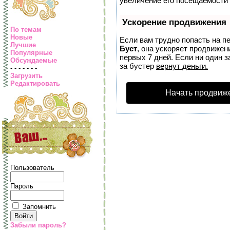
увеличение его посещаемости 
Ускорение продвижения
По темам
Новые
Если вам трудно попасть на п
Лучшие
Буст
, она ускоряет продвижен
Популярные
первых 7 дней. Если ни один з
Обсуждаемые
за бустер
вернут деньги.
- - - - - - -
Загрузить
Редактировать
Начать продвиж
Пользователь
Пароль
Запомнить
Забыли пароль?