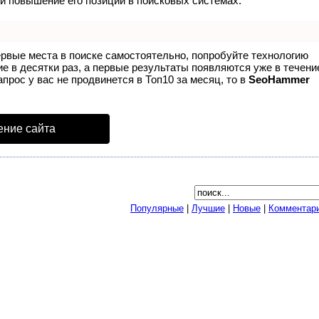
и повышение его позиций в поисковых системах.
ервые места в поиске самостоятельно, попробуйте технологию
ие в десятки раз, а первые результаты появляются уже в течени
апрос у вас не продвинется в Топ10 за месяц, то в
SeoHammer
ение сайта
Популярные
|
Лучшие
|
Новые
|
Комментар