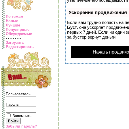
увеличение его посещаемости 
Ускорение продвижения
По темам
Новые
Если вам трудно попасть на п
Лучшие
Буст
, она ускоряет продвижен
Популярные
первых 7 дней. Если ни один з
Обсуждаемые
за бустер
вернут деньги.
- - - - - - -
Загрузить
Редактировать
Начать продвиж
Пользователь
Пароль
Запомнить
Забыли пароль?