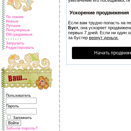
увеличение его посещаемости 
Ускорение продвижения
По темам
Новые
Если вам трудно попасть на п
Лучшие
Буст
, она ускоряет продвижен
Популярные
первых 7 дней. Если ни один з
Обсуждаемые
за бустер
вернут деньги.
- - - - - - -
Загрузить
Редактировать
Начать продвиж
Пользователь
Пароль
Запомнить
Забыли пароль?