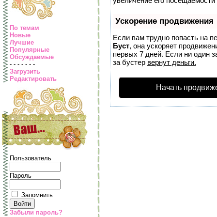
увеличение его посещаемости 
Ускорение продвижения
По темам
Новые
Если вам трудно попасть на п
Лучшие
Буст
, она ускоряет продвижен
Популярные
первых 7 дней. Если ни один з
Обсуждаемые
за бустер
вернут деньги.
- - - - - - -
Загрузить
Редактировать
Начать продвиж
Пользователь
Пароль
Запомнить
Забыли пароль?