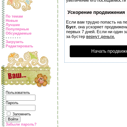
увеличение его посещаемости 
Ускорение продвижения
По темам
Новые
Если вам трудно попасть на п
Лучшие
Буст
, она ускоряет продвижен
Популярные
первых 7 дней. Если ни один з
Обсуждаемые
за бустер
вернут деньги.
- - - - - - -
Загрузить
Редактировать
Начать продвиж
Пользователь
Пароль
Запомнить
Забыли пароль?