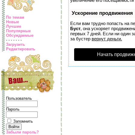
увеличение его посещаемости 
Ускорение продвижения
По темам
Новые
Если вам трудно попасть на п
Лучшие
Буст
, она ускоряет продвижен
Популярные
первых 7 дней. Если ни один з
Обсуждаемые
за бустер
вернут деньги.
- - - - - - -
Загрузить
Редактировать
Начать продвиж
Пользователь
Пароль
Запомнить
Забыли пароль?