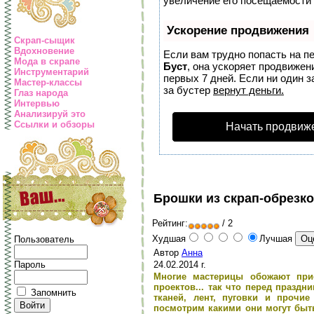
увеличение его посещаемости 
Ускорение продвижения
Скрап-сыщик
Вдохновение
Если вам трудно попасть на п
Мода в скрапе
Буст
, она ускоряет продвижен
Инструментарий
первых 7 дней. Если ни один з
Мастер-классы
за бустер
вернут деньги.
Глаз народа
Интервью
Анализируй это
Ссылки и обзоры
Начать продвиж
Брошки из скрап-обрезк
Рейтинг:
/ 2
Худшая
Лучшая
Пользователь
Автор
Анна
24.02.2014 г.
Пароль
Многие мастерицы обожают прис
проектов... так что перед праздн
Запомнить
тканей, лент, пуговки и прочи
посмотрим какими они могут быт