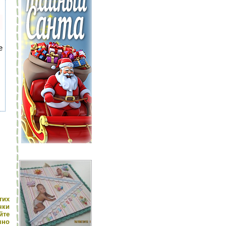
е
гих
чки
йте
чно