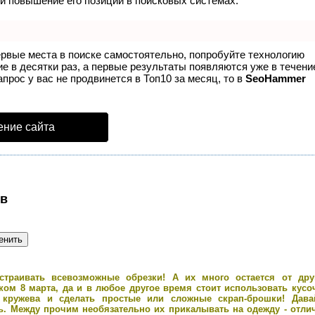
и повышение его позиций в поисковых системах.
ервые места в поиске самостоятельно, попробуйте технологию
ие в десятки раз, а первые результаты появляются уже в течени
апрос у вас не продвинется в Топ10 за месяц, то в
SeoHammer
ение сайта
ов
траивать всевозможные обрезки! А их много остается от дру
иком 8 марта, да и в любое другое время стоит использовать кусо
е кружева и сделать простые или сложные скрап-брошки! Дава
ь. Между прочим необязательно их прикалывать на одежду - отли