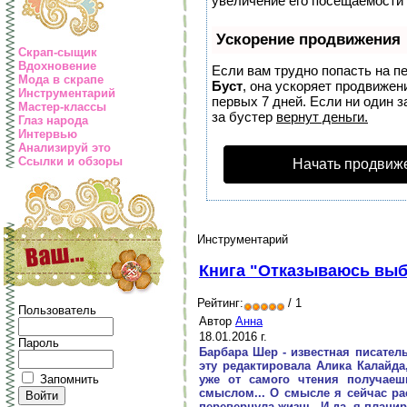
увеличение его посещаемости 
Ускорение продвижения
Скрап-сыщик
Вдохновение
Если вам трудно попасть на п
Мода в скрапе
Буст
, она ускоряет продвижен
Инструментарий
первых 7 дней. Если ни один з
Мастер-классы
за бустер
вернут деньги.
Глаз народа
Интервью
Анализируй это
Ссылки и обзоры
Начать продвиж
Инструментарий
Книга "Отказываюсь вы
Рейтинг:
/ 1
Пользователь
Автор
Анна
18.01.2016 г.
Пароль
Барбара Шер - известная писатель
эту редактировала Алика Калайда
уже от самого чтения получаеш
Запомнить
смыслом... О смысле я сейчас ра
перевернула жизнь. И да, я планир