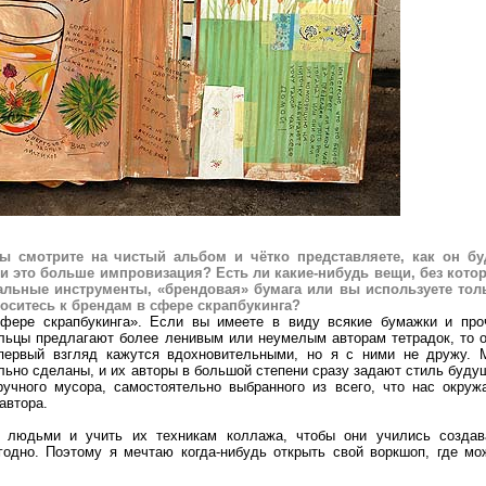
ы смотрите на чистый альбом и чётко представляете, как он бу
ли это больше импровизация? Есть ли какие-нибудь вещи, без кото
альные инструменты, «брендовая» бумага или вы используете тол
носитесь к брендам в сфере скрапбукинга?
сфере скрапбукинга». Если вы имеете в виду всякие бумажки и про
ельцы предлагают более ленивым или неумелым авторам тетрадок, то о
 первый взгляд кажутся вдохновительными, но я с ними не дружу. 
льно сделаны, и их авторы в большой степени сразу задают стиль буду
ручного мусора, самостоятельно выбранного из всего, что нас окружа
автора.
с людьми и учить их техникам коллажа, чтобы они учились создав
годно. Поэтому я мечтаю когда-нибудь открыть свой воркшоп, где мо