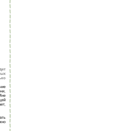
дет
рых
ько
чие
ни,
Мне
щей
ет,
ать
жно