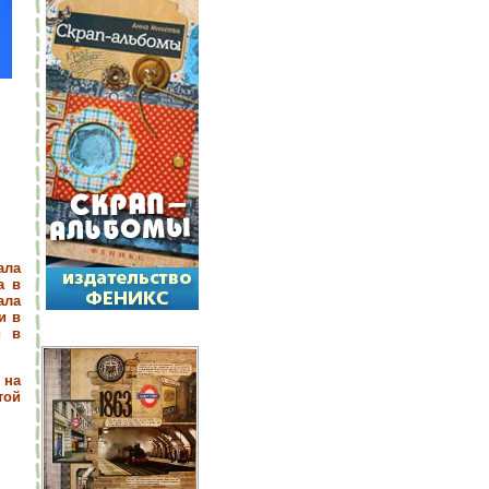
ала
а в
ала
и в
и в
 на
той