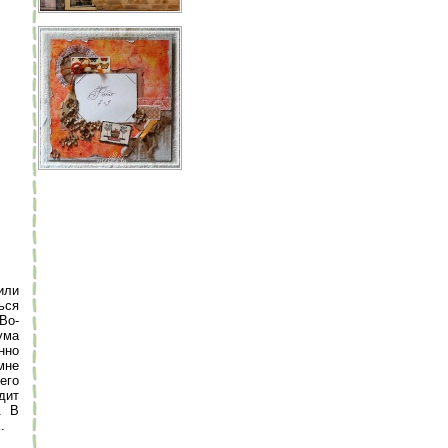
или
ься
Во-
ума
нно
мне
его
дит
. В
.