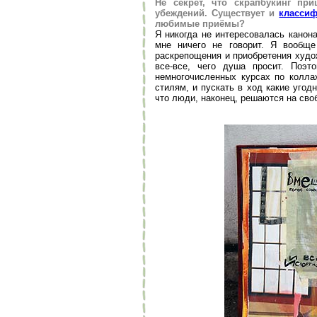
Не секрет, что скрапбукинг п
убеждений. Существует
и
классиф
любимые приёмы?
Я никогда не интересовалась канон
мне ничего не говорит. Я вообщ
раскрепощения и приобретения худо
все-все, чего душа просит. Поэт
немногочисленных курсах по колла
стилям, и пускать в ход какие уго
что люди, наконец, решаются на сво