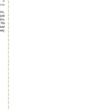
л и
или
те,
дов
ать
 На
бым
ому