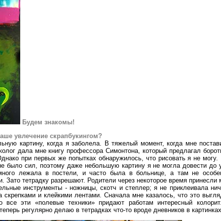
Будем знакомы!
 ваше увлечение скрапбукингом?
ьную картину, когда я заболела. В тяжелый момент, когда мне постав
нколог дала мне книгу профессора Симонтона, который предлагал борот
Однако при первых же попытках обнаружилось, что рисовать я не могу. 
 не было сил, поэтому даже небольшую картину я не могла довести до 
много лежала в постели, и часто была в больнице, а там не особе
. Зато тетрадку разрешают. Родители через некоторое время принесли 
ельные инструменты - ножницы, скотч и степлер; я не приклеивала нич
а скрепками и клейкими лентами. Сначала мне казалось, что это выгля
то все эти «полевые техники» придают работам интересный колорит
 теперь регулярно делаю в тетрадках что-то вроде дневников в картинках