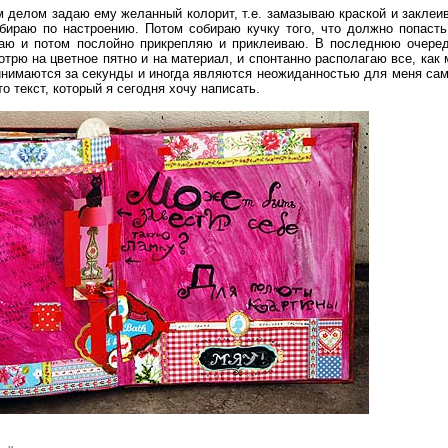
м делом задаю ему желанный колорит, т.е. замазываю краской и заклеи
ираю по настроению. Потом собираю кучку того, что должно попасть
игаю и потом послойно прикрепляю и приклеиваю. В последнюю очеред
отрю на цветное пятно и на материал, и спонтанно располагаю все, как 
инимаются за секунды и иногда являются неожиданностью для меня сам
о текст, который я сегодня хочу написать.