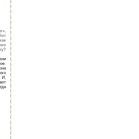
г»,
бот
как
жно
гу?
ени
ое.
она
ого
 И,
ают
гда