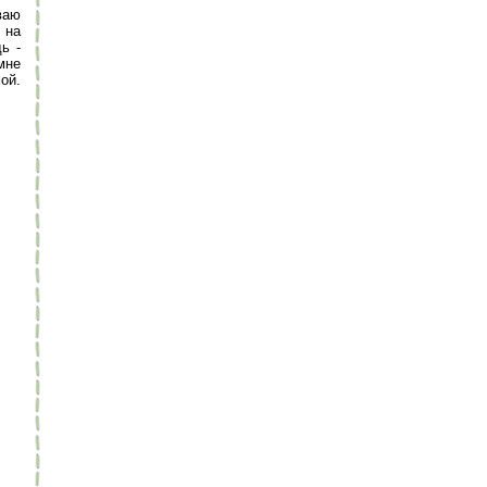
ваю
 на
ь -
мне
ой.