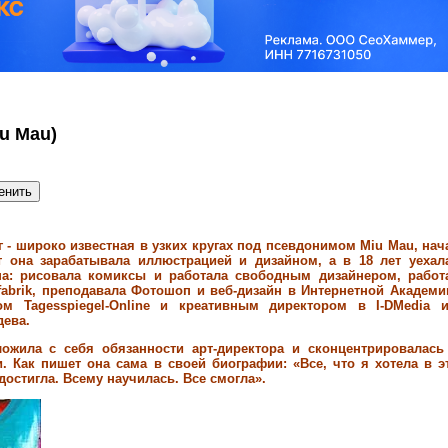
u Mau)
г - широко известная в узких кругах под псевдонимом Miu Mau, нач
ет она зарабатывала иллюстрацией и дизайном, а в 18 лет уехал
на: рисовала комиксы и работала свободным дизайнером, работ
fabrik, преподавала Фотошоп и веб-дизайн в Интернетной Академи
ром Tagesspiegel-Online и креативным директором в I-DMedia 
дева.
ожила с себя обязанности арт-директора и сконцентрировалась
 Как пишет она сама в своей биографии: «Все, что я хотела в э
 достигла. Всему научилась. Все смогла».