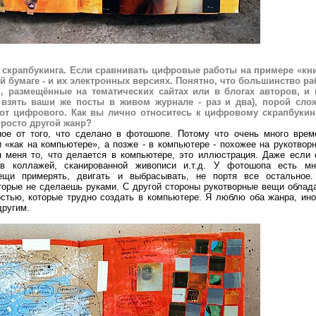
 скрапбукинга. Если сравнивать цифровые работы на примере «кни
 бумаге - и их электронных версиях. Понятно, что большинство ра
 размещённые на тематических сайтах или в блогах авторов, и 
, взять ваши же посты в живом журнале - раз и два), порой сло
 от цифрового. Как вы лично относитесь к цифровому скрапбукин
просто другой жанр?
ое от того, что сделано в фотошопе. Потому что очень много врем
 «как на компьютере», а позже - в компьютере - похожее на рукотворн
 меня то, что делается в компьютере, это иллюстрация. Даже если 
ов коллажей, сканированной живописи и.т.д. У фотошопа есть мн
ещи примерять, двигать и выбрасывать, не портя все остальное.
торые не сделаешь руками. С другой стороны рукотворные вещи облад
стью, которые трудно создать в компьютере. Я люблю оба жанра, ино
другим.