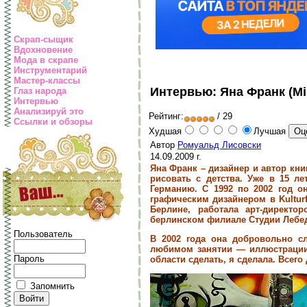
Скрап-сыщик
Вдохновение
Мода в скрапе
Инструментарий
Мастер-классы
Интервью: Яна Франк (Mi
Глаз народа
Интервью
Анализируй это
Рейтинг:
/ 29
Ссылки и обзоры
Худшая
Лучшая
Автор
Ромуальд Лисовски
14.09.2009 г.
Яна Франк – дизайнер и автор кни
рисовать с детства. Уже в 15 л
Германию. С 1992 по 2002 год о
графическим дизайнером в Kultur
Берлине, работала арт-директо
берлинском филиале Студии Лебе
Пользователь
В 2002 года она добровольно сл
любимом занятии — иллюстрации.
Пароль
области сделать, я сделала. Всего
Запомнить