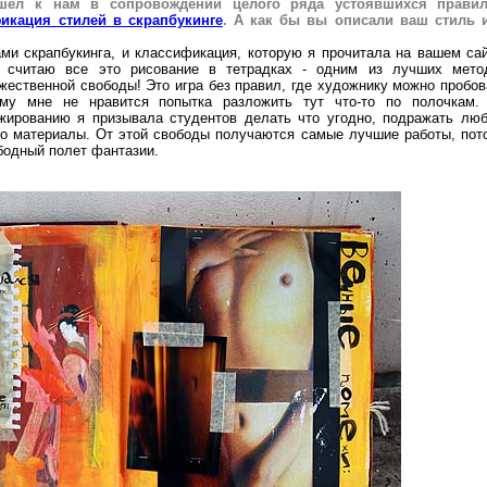
ришёл к нам в сопровождении целого ряда устоявшихся прави
икация стилей в скрапбукинге
. А как бы вы описали ваш стиль 
ами скрапбукинга, и классификация, которую я прочитала на вашем сай
е считаю все это рисование в тетрадках - одним из лучших мето
жественной свободы! Это игра без правил, где художнику можно пробов
ому мне не нравится попытка разложить тут что-то по полочкам.
жированию я призывала студентов делать что угодно, подражать лю
дно материалы. От этой свободы получаются самые лучшие работы, пот
бодный полет фантазии.