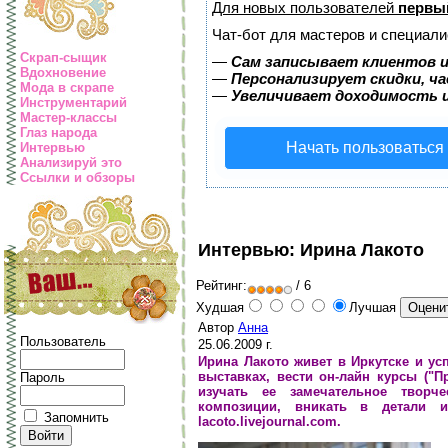
Для новых пользователей
первы
Чат-бот для мастеров и специали
Скрап-сыщик
—
Сам записывает клиентов и
Вдохновение
—
Персонализирует скидки, ча
Мода в скрапе
—
Увеличивает доходимость 
Инструментарий
Мастер-классы
Глаз народа
Начать пользоваться
Интервью
Анализируй это
Ссылки и обзоры
Интервью: Ирина Лакото
Рейтинг:
/ 6
Худшая
Лучшая
Автор
Анна
Пользователь
25.06.2009 г.
Ирина Лакото живет в Иркутске и усп
выставках, вести он-лайн курсы ("П
Пароль
изучать ее замечательное творч
композиции, вникать в детали и
Запомнить
lacoto.livejournal.com.