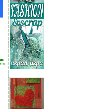
ие,
ьга