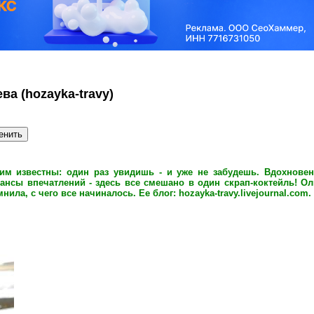
а (hozayka-travy)
м известны: один раз увидишь - и уже не забудешь. Вдохновен
юансы впечатлений - здесь все смешано в один скрап-коктейль! Ол
нила, с чего все начиналось.
Ее блог: hozayka-travy.livejournal.com.