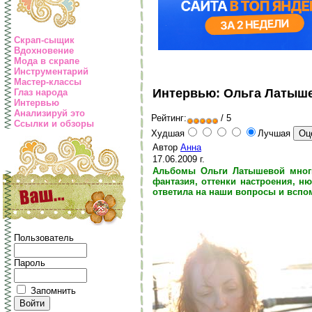
Скрап-сыщик
Вдохновение
Мода в скрапе
Инструментарий
Мастер-классы
Интервью: Ольга Латышев
Глаз народа
Интервью
Анализируй это
Рейтинг:
/ 5
Ссылки и обзоры
Худшая
Лучшая
Автор
Анна
17.06.2009 г.
Альбомы Ольги Латышевой многи
фантазия, оттенки настроения, н
ответила на наши вопросы и вспом
Пользователь
Пароль
Запомнить