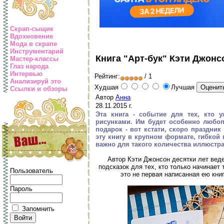
Скрап-сыщик
Вдохновение
Мода в скрапе
Инструментарий
Книга "Арт-бук" Кэти Джонс
Мастер-классы
Глаз народа
Интервью
Рейтинг:
/ 1
Анализируй это
Худшая
Лучшая
Ссылки и обзоры
Автор
Анна
28.11.2015 г.
Эта книга - событие для тех, кто 
рисунками. Им будет особенно любоп
подарок - вот кстати, скоро праздник
эту книгу в крупном формате, гибкой 
важно для такого количества иллюстр
Автор Кэти Джонсон десятки лет веде
подсказок для тех, кто только начинает 
Пользователь
это не первая написанная ею книг
Пароль
Запомнить