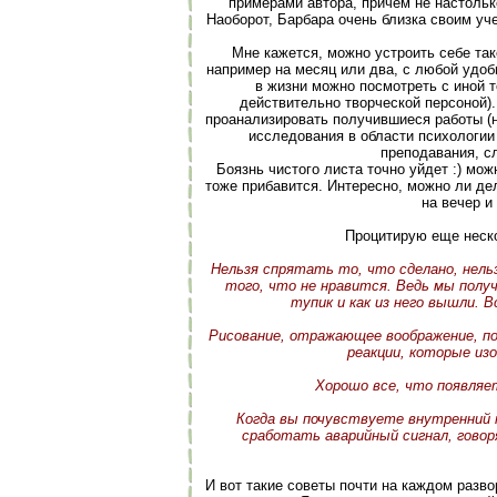
примерами автора, причем не настольк
Наоборот, Барбара очень близка своим уче
Мне кажется, можно устроить себе тако
например на месяц или два, с любой удобн
в жизни можно посмотреть с иной то
действительно творческой персоной).
проанализировать получившиеся работы (н
исследования в области психологии 
преподавания, с
Боязнь чистого листа точно уйдет :) мож
тоже прибавится. Интересно, можно ли дел
на вечер и
Процитирую еще неско
Нельзя спрятать то, что сделано, нельз
того, что не нравится. Ведь мы получ
тупик и как из него вышли. 
Рисование, отражающее воображение, по
реакции, которые изо
Хорошо все, что появляе
Когда вы почувствуете внутренний 
сработать аварийный сигнал, говор
И вот такие советы почти на каждом разво