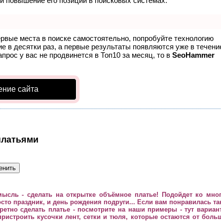
и повышение его позиций в поисковых системах.
ервые места в поиске самостоятельно, попробуйте технологию
ие в десятки раз, а первые результаты появляются уже в течени
апрос у вас не продвинется в Топ10 за месяц, то в
SeoHammer
ение сайта
платьями
мысль - сделать на открытке объёмное платье! Подойдет ко мно
осто праздник, и день рождения подруги... Если вам понравилась та
кретно сделать платье - посмотрите на наши примеры - тут вариан
ристроить кусочки лент, сетки и тюля, которые остаются от боль