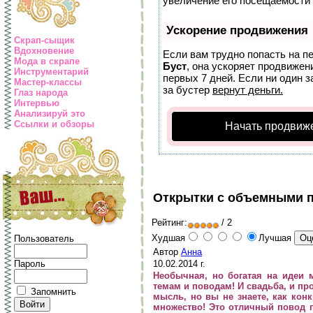
увеличение его посещаемости 
Ускорение продвижения
Скрап-сыщик
Вдохновение
Если вам трудно попасть на п
Мода в скрапе
Буст
, она ускоряет продвижен
Инструментарий
первых 7 дней. Если ни один з
Мастер-классы
за бустер
вернут деньги.
Глаз народа
Интервью
Анализируй это
Ссылки и обзоры
Начать продвиж
Открытки с объемными 
Рейтинг:
/ 2
Худшая
Лучшая
Пользователь
Автор
Анна
10.02.2014 г.
Пароль
Необычная, но богатая на идеи 
темам и поводам! И свадьба, и пр
Запомнить
мысль, но вы не знаете, как кон
множество! Это отличный повод п