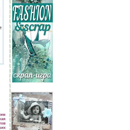
е
гим
кая
тов
ших