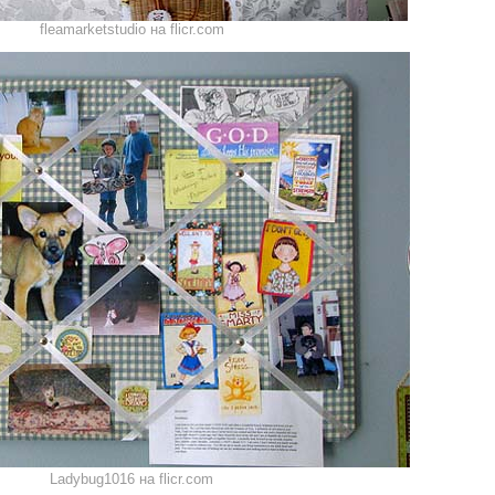
fleamarketstudio на flicr.com
Ladybug1016 на flicr.com