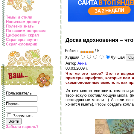
Темы и стили
Новичкам дорогу
Полезно знать
По вашим вопросам
Цифровой скрап
Доска вдохновения – что
Скраперы шутят
Скрап-словарик
Рейтинг:
/ 5
Худшая
Лучшая
Автор
Анна
03.03.2009 г.
Что же это такое? Это те вырез
примеры шрифтов, которые вам че
скомпонованные вместе, и, как пра
Из них можно составить композици
Пользователь
творческую составляющую мозга! (по
неожиданные мысли…) А если вспом
Пароль
хочется иметь), чтобы создать колл
Запомнить
Забыли пароль?