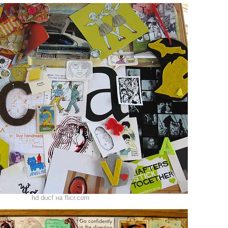
hd ducf на flicr.com