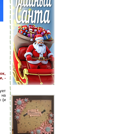
ок,
, -
ует
 на
 (и