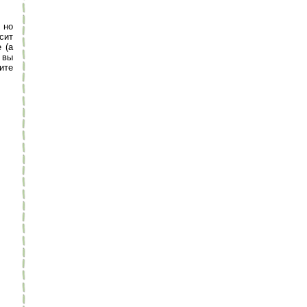
 но
сит
 (а
 вы
ите