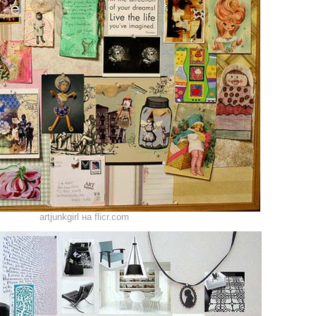
artjunkgirl на flicr.com