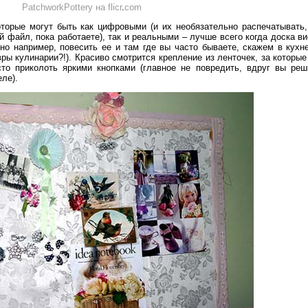
PatchworkPottery на flicr
.
com
торые могут быть как цифровыми (и их необязательно распечатывать,
й файл, пока работаете), так и реальными – лучше всего когда доска ви
о например, повесить ее и там где вы часто бываете, скажем в кухне
ры кулинарии?!). Красиво смотрится крепление из ленточек, за которые
сто приколоть яркими кнопками (главное не повредить, вдруг вы реш
еле).