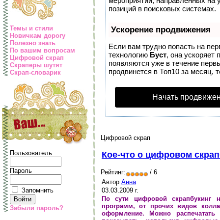
мероприятий, направленных на 
позиций в поисковых системах.
Темы и стили
Ускорение продвижения
Новичкам дорогу
Полезно знать
Если вам трудно попасть на пер
По вашим вопросам
технологию
Буст
, она ускоряет
Цифровой скрап
появляются уже в течение первы
Скраперы шутят
продвинется в Топ10 за месяц, 
Скрап-словарик
Начать продвижен
Цифровой скрап
Пользователь
Кое-что о цифровом скрап
Пароль
Рейтинг:
/ 6
Автор
Анна
03.03.2009 г.
Запомнить
По сути цифровой скрапбукинг 
программ, от прочих видов колла
Забыли пароль?
оформление. Можно распечатать