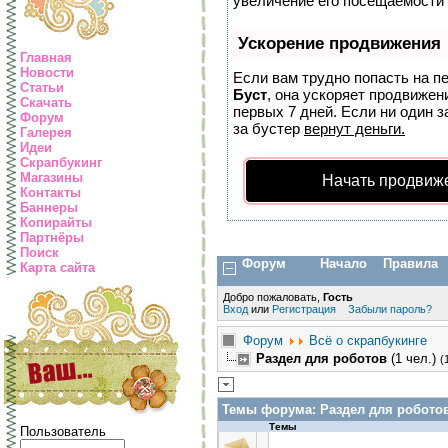
увеличение его посещаемости 
Ускорение продвижения
Главная
Новости
Если вам трудно попасть на п
Статьи
Буст
, она ускоряет продвижен
Скачать
первых 7 дней. Если ни один з
Форум
за бустер
вернут деньги.
Галерея
Идеи
Скрапбукинг
Магазины
Начать продвиж
Контакты
Баннеры
Копирайты
Партнёры
Поиск
Форум
Начало
Правила
Карта сайта
Добро пожаловать,
Гость
Вход
или
Регистрация
Забыли пароль?
Форум
Всё о скрапбукинге
Раздел для роботов
(1 чел.)
(
Темы форума:
Раздел для робото
Темы
Пользователь