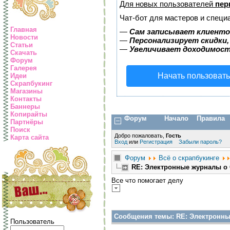
Для новых пользователей
пер
Чат-бот для мастеров и специ
Главная
—
Сам записывает клиентов
Новости
—
Персонализирует скидки,
Статьи
—
Увеличивает доходимост
Скачать
Форум
Галерея
Начать пользоват
Идеи
Скрапбукинг
Магазины
Контакты
Баннеры
Копирайты
Форум
Начало
Правила
Партнёры
Поиск
Добро пожаловать,
Гость
Карта сайта
Вход
или
Регистрация
Забыли пароль?
Форум
Всё о скрапбукинге
RE: Электронные журналы о 
Все что помогает делу
Сообщения темы:
RE: Электронны
Пользователь