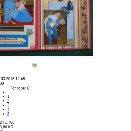
.03.2013 12:48
09
(Голосов: 6)
1
2
3
4
5
24 x 768
3,80 КБ