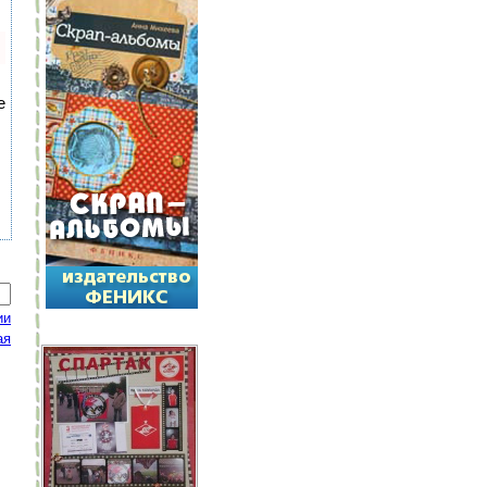
е
ии
ая