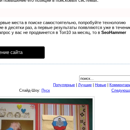
и повышение его позиций в поисковых системах.
ервые места в поиске самостоятельно, попробуйте технологию
ие в десятки раз, а первые результаты появляются уже в течени
апрос у вас не продвинется в Топ10 за месяц, то в
SeoHammer
ение сайта
Популярные
|
Лучшие
|
Новые
|
Комментар
Слайд-Шоу:
Пуск
Следующ