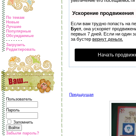
увеличение его посещаемости 
Ускорение продвижения
По темам
Новые
Если вам трудно попасть на п
Лучшие
Буст
, она ускоряет продвижен
Популярные
первых 7 дней. Если ни один з
Обсуждаемые
за бустер
вернут деньги.
- - - - - - -
Загрузить
Редактировать
Начать продвиж
Предыдущая
Пользователь
Пароль
Запомнить
Забыли пароль?