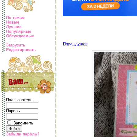
По темам
Новые
Лучшие
Популярные
Обсуждаемые
- - - - - - -
Предыдущая
Загрузить
Редактировать
Пользователь
Пароль
Запомнить
Забыли пароль?