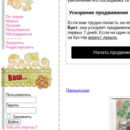
увеличение его посещаемости 
Ускорение продвижения
По темам
Новые
Если вам трудно попасть на п
Лучшие
Буст
, она ускоряет продвижен
Популярные
первых 7 дней. Если ни один з
Обсуждаемые
за бустер
вернут деньги.
- - - - - - -
Загрузить
Редактировать
Начать продвиж
Предыдущая
Пользователь
Пароль
Запомнить
Забыли пароль?