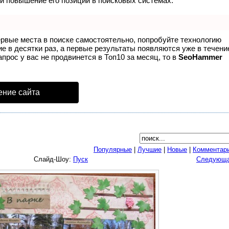
и повышение его позиций в поисковых системах.
ервые места в поиске самостоятельно, попробуйте технологию
ие в десятки раз, а первые результаты появляются уже в течени
апрос у вас не продвинется в Топ10 за месяц, то в
SeoHammer
ение сайта
Популярные
|
Лучшие
|
Новые
|
Комментар
Слайд-Шоу:
Пуск
Следующ