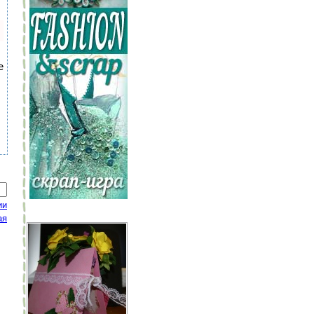
е
ии
ая