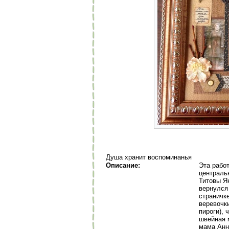
Душа хранит воспоминанья
Описание:
Эта работ
централь
Титовы Я
вернулся
страничке
веревочки
пироги), 
швейная 
мама Анн