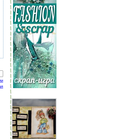
ии
ая