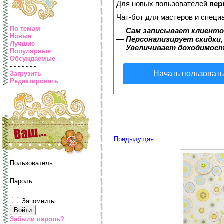
Для новых пользователей
пер
Чат-бот для мастеров и специ
По темам
—
Сам записывает клиентов
Новые
—
Персонализирует скидки,
Лучшие
—
Увеличивает доходимост
Популярные
Обсуждаемые
- - - - - - -
Начать пользоват
Загрузить
Редактировать
Предыдущая
Пользователь
Пароль
Запомнить
Забыли пароль?