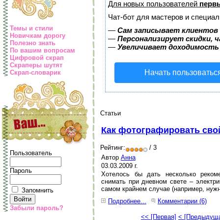
Для новых пользователей
перв
Чат-бот для мастеров и специал
Темы и стили
—
Сам записывает клиентов 
Новичкам дорогу
—
Персонализирует скидки, ч
Полезно знать
—
Увеличивает доходимость
По вашим вопросам
Цифровой скрап
Скраперы шутят
Начать пользоватьс
Скрап-словарик
Статьи
Как фотографировать сво
Рейтинг:
/ 3
Пользователь
Автор
Анна
03.03.2009 г.
Пароль
Хотелось бы дать несколько реком
снимать при дневном свете – электри
самом крайнем случае (например, нужн
Запомнить
Подробнее...
Комментарии (6)
Забыли пароль?
<< [Первая]
< [Предыдущ